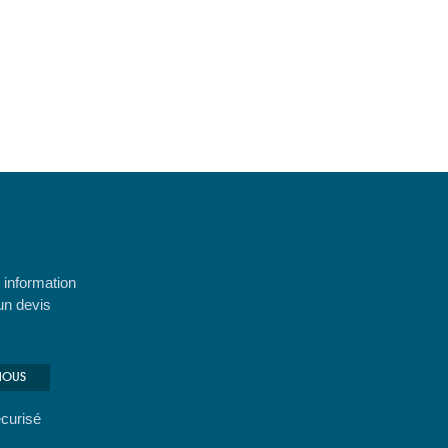
 information
un devis
NOUS
curisé