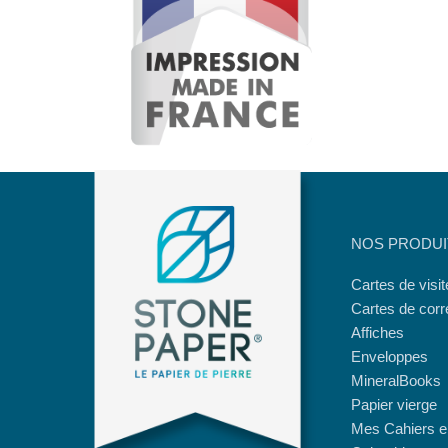
NOS PRODUI
Cartes de visit
Cartes de cor
Affiches
Enveloppes
MineralBooks
Papier vierge
Mes Cahiers en