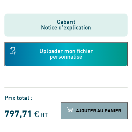
Gabarit
Notice d'explication
Types
de
fichiers
acceptés
:
Prix total :
pdf,
AJOUTER AU PANIER
jpg,
797,71
€
HT
jpeg.